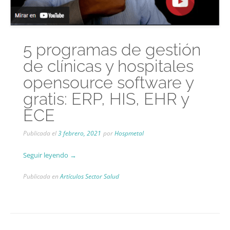
5 programas de gestión
de clínicas y hospitales
opensource software y
gratis: ERP, HIS, EHR y
ECE
Publicada el
3 febrero, 2021
por
Hospmetal
“5
Seguir leyendo
→
programas
Publicada en
Artículos Sector Salud
de
gestión
de
clínicas
y