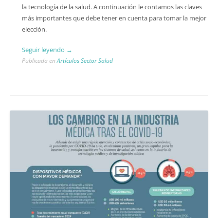
la tecnología de la salud. A continuación le contamos las claves
más importantes que debe tener en cuenta para tomar la mejor
elección.
“ASPECTOS
Seguir leyendo
→
A
Publicada en
Artículos Sector Salud
TENER
EN
CUENTA
PARA
ELEGIR
EL
MEJOR
SOFTWARE
MÉDICO”