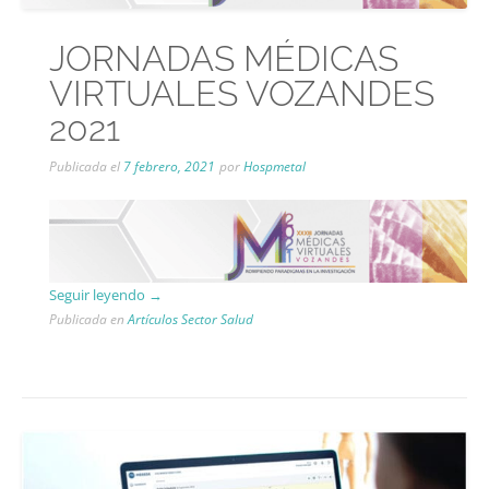
JORNADAS MÉDICAS
VIRTUALES VOZANDES
2021
Publicada el
7 febrero, 2021
por
Hospmetal
“JORNADAS
Seguir leyendo
→
MÉDICAS
Publicada en
Artículos Sector Salud
VIRTUALES
VOZANDES
2021”