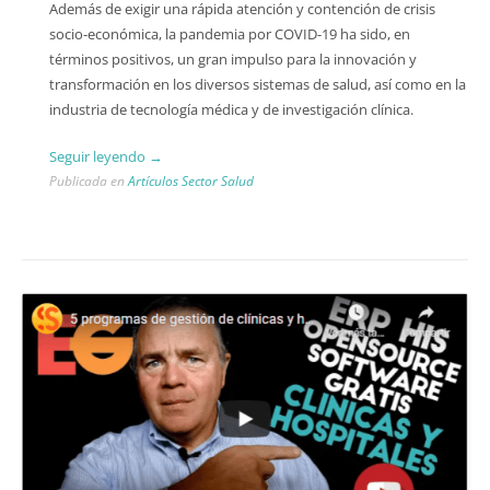
Además de exigir una rápida atención y contención de crisis
socio-económica, la pandemia por COVID-19 ha sido, en
términos positivos, un gran impulso para la innovación y
transformación en los diversos sistemas de salud, así como en la
industria de tecnología médica y de investigación clínica.
“TRES
Seguir leyendo
→
GRANDES
Publicada en
Artículos Sector Salud
CAMBIOS
EN
LA
INDUSTRIA
MÉDICA
TRAS
EL
COVID-
19”