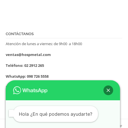
CONTÁCTANOS
Atención de lunes a viernes: de 9h00 a 18h00
ventas@hospmetal.com
Teléfono: 02 2912 265
WhatsApp: 098 726 5558
Dirección: Nicolás de Rocha S34-195 y Alonso de Villanueva Cdla.
Asistencia Social (sector Guajaló)
Quito – Ecuador
Hola ¿En qué podemos ayudarte?
Copyright (©) 2026 Hospmetal | Directorio Médico Ecuador