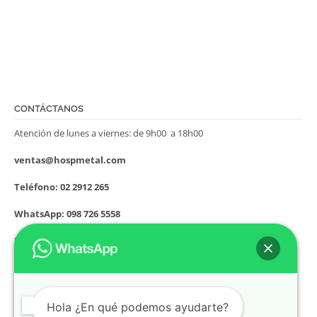
CONTÁCTANOS
Atención de lunes a viernes: de 9h00 a 18h00
ventas@hospmetal.com
Teléfono: 02 2912 265
WhatsApp: 098 726 5558
Dirección: Nicolás de Rocha S34-195 y Alonso de Villanueva Cdla.
Asistencia Social (sector Guajaló)
Quito – Ecuador
Hola ¿En qué podemos ayudarte?