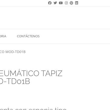
ORIA
CONTÁCTENOS
NCO MOD-TD01B
EUMÁTICO TAPIZ
D-TD01B