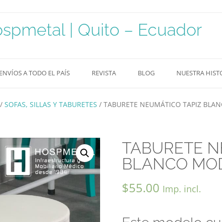
pmetal | Quito – Ecuador
ENVÍOS A TODO EL PAÍS
REVISTA
BLOG
NUESTRA HIST
/
SOFAS, SILLAS Y TABURETES
/ TABURETE NEUMÁTICO TAPIZ BLA
TABURETE N
BLANCO MO
$
55.00
Imp. incl.