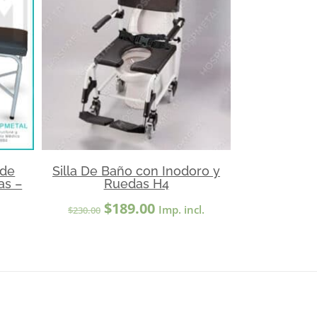
 de
Silla De Baño con Inodoro y
as –
Ruedas H4
El
El
$
189.00
Imp. incl.
$
230.00
precio
precio
original
actual
era:
es:
$230.00.
$189.00.