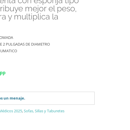
enta con esponja tipo
ribuye mejor el peso,
a y multiplica la
ROMADA
E 2 PULGADAS DE DIAMETRO
EUMATICO
app
os un menaje.
Médicos 2025
,
Sofas, Sillas y Taburetes