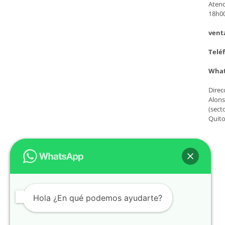
Atenc
18h0
vent
Teléf
What
Direc
Alons
(sect
Quito
Hola ¿En qué podemos ayudarte?