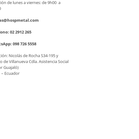
ión de lunes a viernes: de 9h00 a
0
as@hospmetal.com
ono: 02 2912 265
sApp: 098 726 5558
ción: Nicolás de Rocha S34-195 y
o de Villanueva Cdla. Asistencia Social
or Guajaló)
 – Ecuador