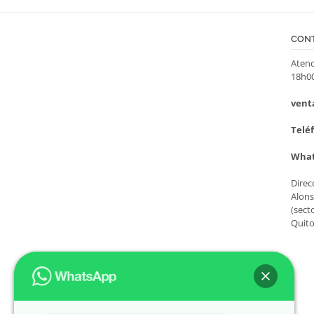
CON
Atenc
18h0
vent
Teléf
What
Direc
Alons
(sect
Quito