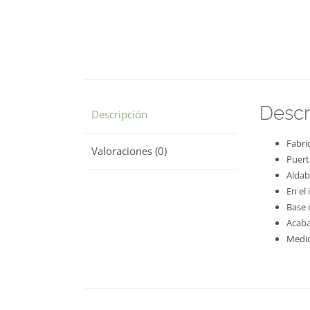
Descr
Descripción
Fabri
Valoraciones (0)
Puerta
Aldab
En el
Base 
Acaba
Medid