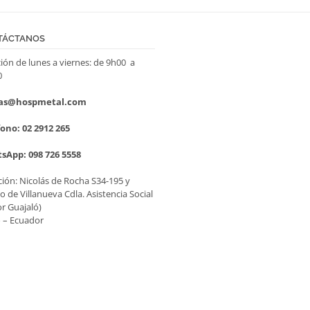
TÁCTANOS
ión de lunes a viernes: de 9h00 a
0
as@hospmetal.com
ono: 02 2912 265
sApp: 098 726 5558
ción: Nicolás de Rocha S34-195 y
o de Villanueva Cdla. Asistencia Social
or Guajaló)
 – Ecuador