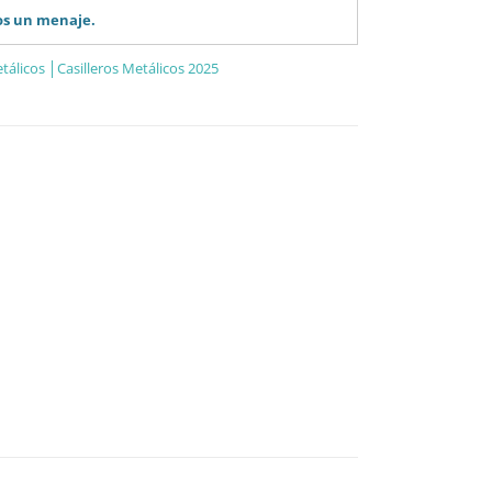
os un menaje.
álicos │Casilleros Metálicos 2025